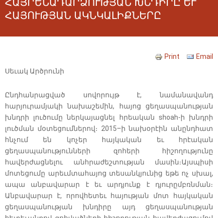
ՀԱՅՐԵՆԱԴԱՐՁՈՒԹՅԱՆ ԽՆԴԻՐԸ ԵՒ
ՀԱՅՈՒԹՅԱՆ ԱԿՆԿԱԼԻՔՆԵՐԸ
Print
Email
Սեւակ Արծրունի
Ընդհանրացված սովորույթ է, նամանավանդ
հարյուրամյակի նախաշեմին, հայոց ցեղասպանության
խնդրի լուծումը ներկայացնել հրեական shoah-ի խնդրի
լուծման մօտեցումներով։ 2015–ի նախօրէին անընդհատ
հնչում են կոչեր հայկական եւ հրէական
ցեղասպանությունների զոհերի հիշողությունը
հավերժացնելու անհրաժեշտության մասին։Այսպիսի
մոտեցումը արեւմտահայոց տեսանկյունից եթե ոչ սխալ,
ապա անբավարար է եւ արդյունք է դյուրըմբռնման։
Անբավարար է, որովհետեւ հայության մոտ հայկական
ցեղասպանության խնդիրը այդ ցեղասպանության
հետեւանքով զոհվածների հիշողության հավերժացումով