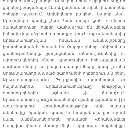
գաղտնի ոչինչ չի արվել։ Ամեն ինչ արվել է, կրկնում ենք, օր
ցերեկով, բացահայտ ձեւով, ընդհուպ նունիսկ փաստորեն,
օրենքի դաշտում։ Արխիվները բացելու կարիք չկա։
Արխիվների կարիք չկա։ Կան ավելի քան 7 միլիոն
ժառանգորդներ, ովքեր պահանջում են վերականգնել
իրենցից խլված բնակտարածքը։ Ահա եւ այս տեսակետից
Արեւմտահայության իսկական ակնկալիքները
իրատեսական եւ հստակ են։ Բարդույթները, անիրական
ցանկությունները, քաղաքական տեսություններից ու
ախորժակներից սնվող պոռոտախոս երեւակայական
գումարումները եւ բազմապատկումները կապ չունեն
Արեւմտահայոց ապրած զարհուրելի ողբերգության հետ։
Արեւմտահայությունը Թուրքիային պատերազմ չի
հայտարարում, Արեւմտահայությունը Թուրքիայի
ժողովուրդներին թշնամի չի ճանաչում։
Արեւմտահայությունը երազներով ու ցանկություններով չի
առաջնորդվում։ Արեւմտահայությունը ունի հստակ
ակնկալիք, իրական, պարզ եւ հասկանալի, ընդ որում
նաեւ, անքննարկելիորեն իրավացի։ Վերականգնել
հասցված վնասը։ Վնասը մեկն է` կորուսյալ հայրենիքը։