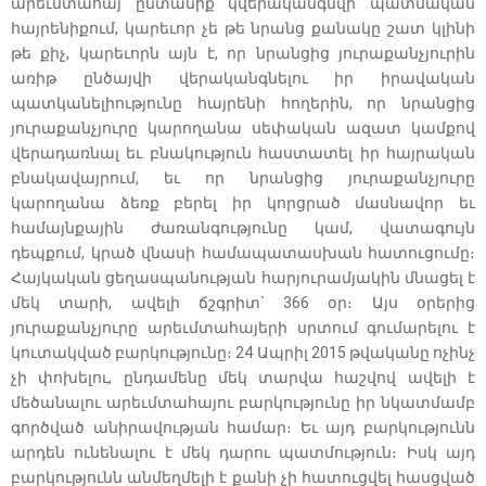
արեւմտահայ ընտանիք կվերականգնվի պատմական
հայրենիքում, կարեւոր չե թե նրանց քանակը շատ կլինի
թե քիչ, կարեւորն այն է, որ նրանցից յուրաքանչյուրին
առիթ ընծայվի վերականգնելու իր իրավական
պատկանելիությունը հայրենի հողերին, որ նրանցից
յուրաքանչյուրը կարողանա սեփական ազատ կամքով
վերադառնալ եւ բնակություն հաստատել իր հայրական
բնակավայրում, եւ որ նրանցից յուրաքանչյուրը
կարողանա ձեռք բերել իր կորցրած մասնավոր եւ
համայնքային ժառանգությունը կամ, վատագույն
դեպքում, կրած վնասի համապատասխան հատուցումը։
Հայկական ցեղասպանության հարյուրամյակին մնացել է
մեկ տարի, ավելի ճշգրիտ` 366 օր։ Այս օրերից
յուրաքանչյուրը արեւմտահայերի սրտում գումարելու է
կուտակված բարկությունը։ 24 Ապրիլ 2015 թվականը ոչինչ
չի փոխելու, ընդամենը մեկ տարվա հաշվով ավելի է
մեծանալու արեւմտահայու բարկությունը իր նկատմամբ
գործված անիրավության համար։ Եւ այդ բարկությունն
արդեն ունենալու է մեկ դարու պատմություն։ Իսկ այդ
բարկությունն անմեղմելի է քանի չի հատուցվել հասցված