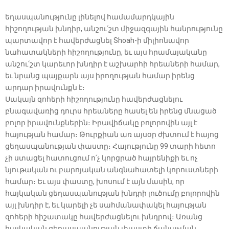
եղասպանությունը լինելով համամարդկային
հիշողության խնդիր, անշու՛շտ միջազգային հանրությունը
պարտավոր է հավերժացնել Shoah-ի միլիոնավոր
նահատակների հիշողությունը, եւ այս հրամայականը
անշու՛շտ կարեւոր խնդիր է աշխարհի հրեաների համար,
եւ նրանց պայքարն այս իրողության համար իրենց
արդար իրավունքն է։
Սակայն զոհերի հիշողությունը հավերժացնելու
բնագավառից դուրս հրեաները հասել են իրենց մնացած
բոլոր իրավունքներին։ Իրավիճակը բոլորովին այլ է
հայության համար։ Թուրքիան առ այսօր ժխտում է հայոց
ցեղասպանության փաստը։ Հայությունը 99 տարի հետո
չի ստացել հատուցում ո՛չ կորցրած հայրենիքի եւ ոչ
նյութական ու բարոյական անգնահատելի կորուստների
համար։ Եւ այս փաստը, խոսում է այն մասին, որ
հայկական ցեղասպանության խնդրի լուծումը բոլորովին
այլ խնդիր է, եւ կարելի չե սահմանափակել հայության
զոհերի հիշատակը հավերժացնելու խնդրով։ Առանց
հայկական ցեղասպանության փաստի ճանաչման,