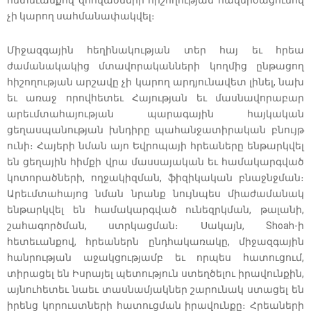
չի կարող սահմանափակվել։
Միջազգային հեղինակության տեր հայ եւ հրեա
ժամանակակից մտավորականների կողմից ընթացող
հիշողության արշավը չի կարող արդյունավետ լինել, նախ
եւ առաջ որովհետեւ Հայության եւ մասնավորաբար
արեւմտահայության պարագային հայկական
ցեղասպանության խնդիրը պահանջատիրական բնույթ
ունի։ Հայերի նման այո Եվրոպայի հրեաները ենթարկվել
են ցեղային հիմքի վրա մասսայական եւ համակարգված
կոտորածների, ողջակիզման, ֆիզիկական բնաջնջման։
Արեւմտահայոց նման նրանք նույնպես միաժամանակ
ենթարկվել են համակարգված ունեզրկման, թալանի,
շահագործման, ստրկացման։ Սակայն, Shoah-ի
հետեւանքով, հրեաներն ընդհակառակը, միջազգային
հանրության աջակցությամբ եւ որպես հատուցում,
տիրացել են Իսրայել պետություն ստեղծելու իրավունքին,
այնուհետեւ նաեւ տասնամյակներ շարունակ ստացել են
իրենց կորուստների հատուցման իրավունքը։ Հրեաների