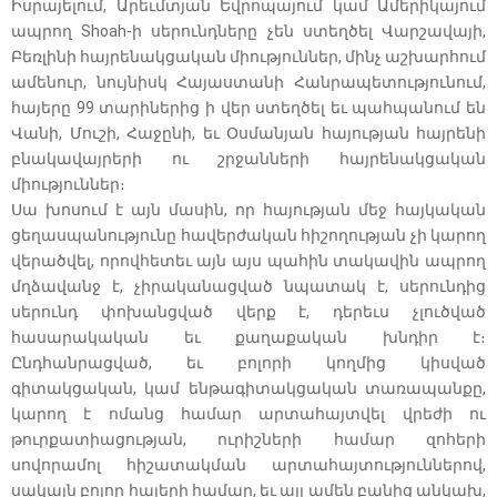
Իսրայելում, Արեւմտյան Եվրոպայում կամ Ամերիկայում
ապրող Shoah-ի սերունդները չեն ստեղծել Վարշավայի,
Բեռլինի հայրենակցական միություններ, մինչ աշխարհում
ամենուր, նույնիսկ Հայաստանի Հանրապետությունում,
հայերը 99 տարիներից ի վեր ստեղծել եւ պահպանում են
Վանի, Մուշի, Հաջընի, եւ Օսմանյան հայության հայրենի
բնակավայրերի ու շրջանների հայրենակցական
միություններ։
Սա խոսում է այն մասին, որ հայության մեջ հայկական
ցեղասպանությունը հավերժական հիշողության չի կարող
վերածվել, որովհետեւ այն այս պահին տակավին ապրող
մղձավանջ է, չիրականացված նպատակ է, սերունդից
սերունդ փոխանցված վերք է, դերեւս չլուծված
հասարակական եւ քաղաքական խնդիր է։
Ընդհանրացված, եւ բոլորի կողմից կիսված
գիտակցական, կամ ենթագիտակցական տառապանքը,
կարող է ոմանց համար արտահայտվել վրեժի ու
թուրքատիացության, ուրիշների համար զոհերի
սովորամոլ հիշատակման արտահայտություններով,
սակայն բոլոր հայերի համար, եւ այլ ամեն բանից անկախ,